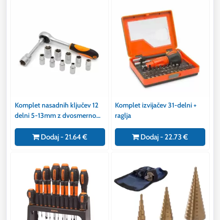
Komplet nasadnih ključev 12
Komplet izvijačev 31-delni +
delni 5-13mm z dvosmerno
raglja
ragljo 1/4" in podaljškom
Dodaj - 21.64 €
Dodaj - 22.73 €