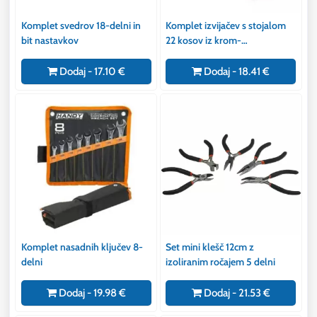
Komplet svedrov 18-delni in
Komplet izvijačev s stojalom
bit nastavkov
22 kosov iz krom-
vanadijevega jekla
Dodaj - 17.10 €
Dodaj - 18.41 €
Komplet nasadnih ključev 8-
Set mini klešč 12cm z
delni
izoliranim ročajem 5 delni
Dodaj - 19.98 €
Dodaj - 21.53 €