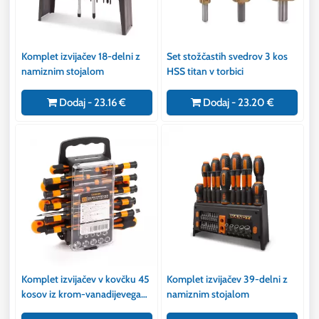
Komplet izvijačev 18-delni z
Set stožčastih svedrov 3 kos
namiznim stojalom
HSS titan v torbici
Dodaj - 23.16 €
Dodaj - 23.20 €
Komplet izvijačev v kovčku 45
Komplet izvijačev 39-delni z
kosov iz krom-vanadijevega
namiznim stojalom
jekla