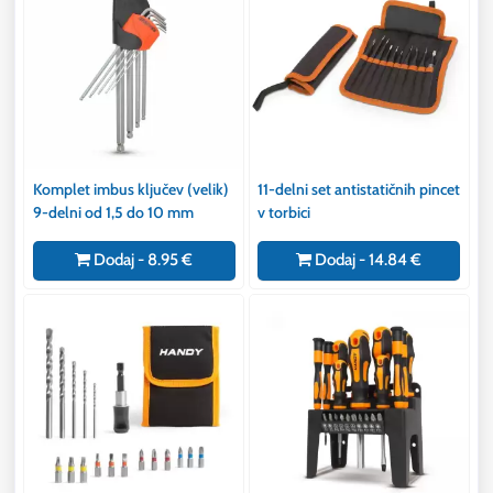
Komplet imbus ključev (velik)
11-delni set antistatičnih pincet
9-delni od 1,5 do 10 mm
v torbici
Dodaj - 8.95 €
Dodaj - 14.84 €