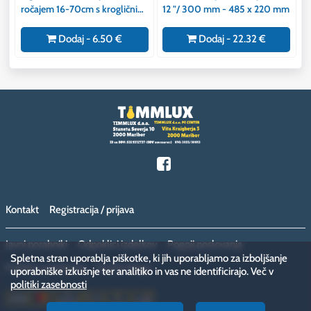
ročajem 16-70cm s krogličnim
12 "/ 300 mm - 485 x 220 mm
ležajem
Dodaj - 6.50 €
Dodaj - 22.32 €
Kontakt
Registracija / prijava
Javni porabniki
Odpoklici izdelkov
Pogoji poslovanja
Spletna stran uporablja piškotke, ki jih uporabljamo za izboljšanje
Politika zasebnosti
Vračilo blaga
uporabniške izkušnje ter analitiko in vas ne identificirajo. Več v
politiki zasebnosti