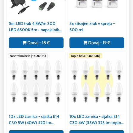
Set LED trak 4,8W/m 300
3x stisnjen zrak v spreju –
LED 6500K 5m + napajalnik
500 ml
30W + ženski konektor
Dodaj - 18 €
Dodaj - 19 €
Nevtralno bela (~4000K)
Toplo bela (~3000K)
10x LED žarnica - sijalka E14
10x LED žarnica - sijalka E14
C30 5W (40W) 420 lm
C30 4W (35W) 323 lm toplo
nevtralno bela 4500K
bela 3000K