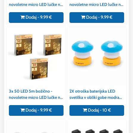
novoletne micro LED lučke na
novoletne micro LED lučke na
baterije 3xAA večbarvne
baterije 3xAA hladno bele
Dodaj - 9.99 €
Dodaj - 9.99 €
3x 50 LED 5m božično -
2X otroška baterijska LED
novoletne micro LED lučke na
svetilka v obliki gobe modra
baterije 3xAA toplo bele
3xAAA
Dodaj - 9.99 €
Dodaj - 10 €