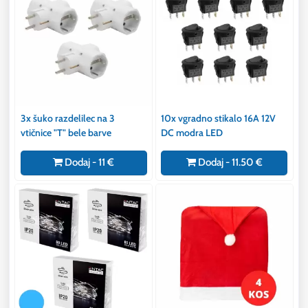
3x šuko razdelilec na 3
10x vgradno stikalo 16A 12V
vtičnice "T" bele barve
DC modra LED
Dodaj - 11 €
Dodaj - 11.50 €