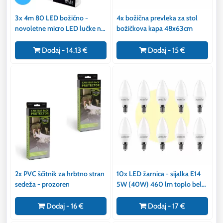
3x 4m 80 LED božično -
4x božična prevleka za stol
novoletne micro LED lučke na
božičkova kapa 48x63cm
baterije 3xAA hladno bele
Dodaj - 14.13 €
Dodaj - 15 €
2x PVC ščitnik za hrbtno stran
10x LED žarnica - sijalka E14
sedeža - prozoren
5W (40W) 460 lm toplo bela
3000K
Dodaj - 16 €
Dodaj - 17 €