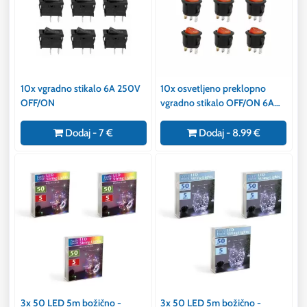
10x vgradno stikalo 6A 250V
10x osvetljeno preklopno
OFF/ON
vgradno stikalo OFF/ON 6A
250V rdeča luč
Dodaj - 7 €
Dodaj - 8.99 €
3x 50 LED 5m božično -
3x 50 LED 5m božično -