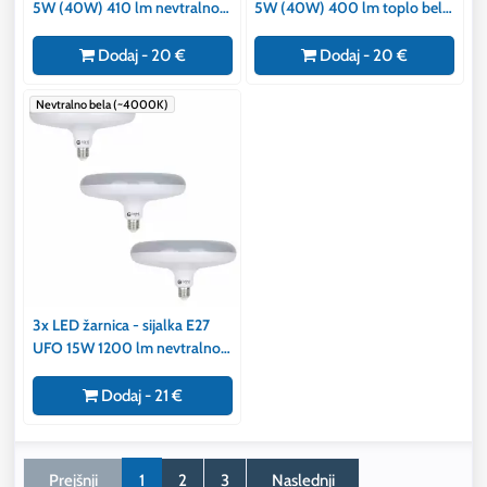
5W (40W) 410 lm nevtralno
5W (40W) 400 lm toplo bela
bela 4500K
3000K
Dodaj - 20 €
Dodaj - 20 €
Nevtralno bela (~4000K)
3x LED žarnica - sijalka E27
UFO 15W 1200 lm nevtralno
bela 4000K
Dodaj - 21 €
Prejšnji
1
2
3
Naslednji