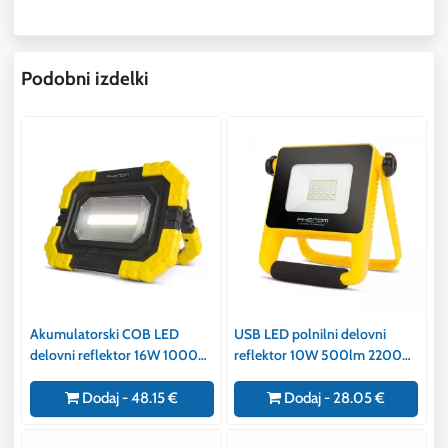
Podobni izdelki
Akumulatorski COB LED
USB LED polnilni delovni
delovni reflektor 16W 1000
reflektor 10W 500lm 2200
lm 2 x 2200mAh z USB-C
mAh IP65
polnilcem powerbank
Dodaj - 48.15 €
Dodaj - 28.05 €