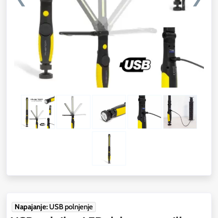
Napajanje:
USB polnjenje