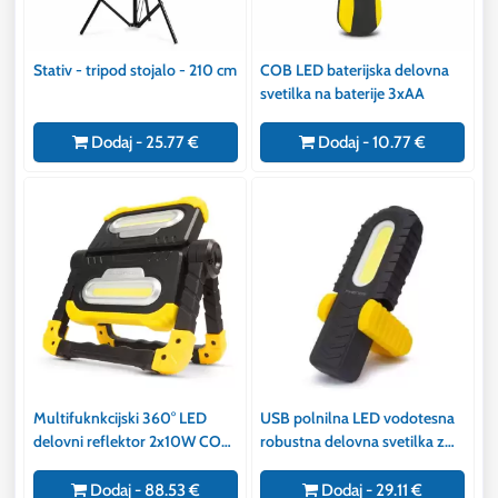
Stativ - tripod stojalo - 210 cm
COB LED baterijska delovna
svetilka na baterije 3xAA
Dodaj - 25.77 €
Dodaj - 10.77 €
Multifuknkcijski 360° LED
USB polnilna LED vodotesna
delovni reflektor 2x10W COB
robustna delovna svetilka z
2000lm 8000mAh z
magnetom 2v1 IP64
powerbnk funkcijo
Dodaj - 88.53 €
Dodaj - 29.11 €