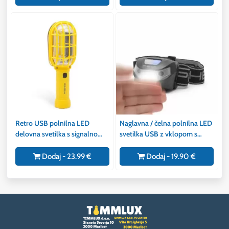
Retro USB polnilna LED
Naglavna / čelna polnilna LED
delovna svetilka s signalno
svetilka USB z vklopom s
lučjo
senzorjem gibanja s 3 načini
delovanja
Dodaj - 23.99 €
Dodaj - 19.90 €