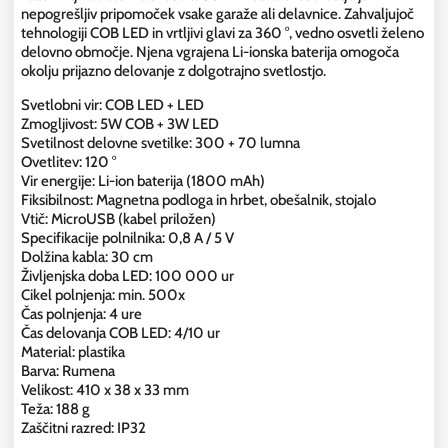
nepogrešljiv pripomoček vsake garaže ali delavnice. Zahvaljujoč
tehnologiji COB LED in vrtljivi glavi za 360 °, vedno osvetli želeno
delovno območje. Njena vgrajena Li-ionska baterija omogoča
okolju prijazno delovanje z dolgotrajno svetlostjo.
Svetlobni vir: COB LED + LED
Zmogljivost: 5W COB + 3W LED
Svetilnost delovne svetilke: 300 + 70 lumna
Ovetlitev: 120 °
Vir energije: Li-ion baterija (1800 mAh)
Fiksibilnost: Magnetna podloga in hrbet, obešalnik, stojalo
Vtič: MicroUSB (kabel priložen)
Specifikacije polnilnika: 0,8 A / 5 V
Dolžina kabla: 30 cm
Življenjska doba LED: 100 000 ur
Cikel polnjenja: min. 500x
Čas polnjenja: 4 ure
Čas delovanja COB LED: 4/10 ur
Material: plastika
Barva: Rumena
Velikost: 410 x 38 x 33 mm
Teža: 188 g
Zaščitni razred: IP32