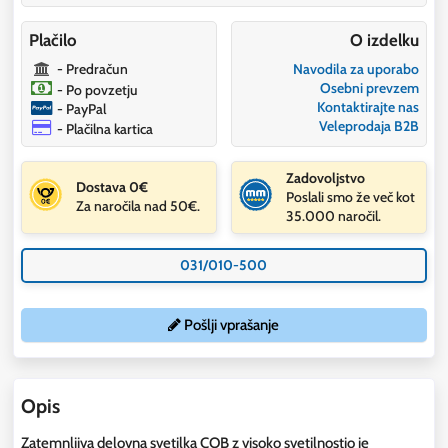
Plačilo
O izdelku
- Predračun
Navodila za uporabo
Osebni prevzem
- Po povzetju
Kontaktirajte nas
- PayPal
Veleprodaja B2B
- Plačilna kartica
Zadovoljstvo
Dostava 0€
Poslali smo že več kot
Za naročila nad 50€.
35.000 naročil.
031/010-500
Pošlji vprašanje
Opis
Zatemnljiva delovna svetilka COB z visoko svetilnostjo je