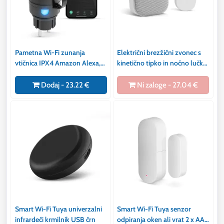
Pametna Wi-Fi zunanja
Električni brezžični zvonec s
vtičnica IPX4 Amazon Alexa,
kinetično tipko in nočno lučko
Google Home, Siri, IFTTT
2v1 bela barva
Dodaj - 23.22 €
Ni zaloge - 27.04 €
Smart Wi-Fi Tuya univerzalni
Smart Wi-Fi Tuya senzor
infrardeči krmilnik USB črn
odpiranja oken ali vrat 2 x AAA