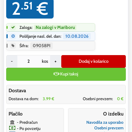
2
€
.51
Zaloga:
Na zalogi v Mariboru
Pošiljanje nasl. del. dan:
10.08.2026
Šifra:
09058PI
-
kos
+
Dodaj v košarico
Kupi takoj
Dostava
Dostava na dom:
3.99 €
Osebni prevzem:
0 €
Plačilo
O izdelku
- Predračun
Navodila za uporabo
Osebni prevzem
- Po povzetju