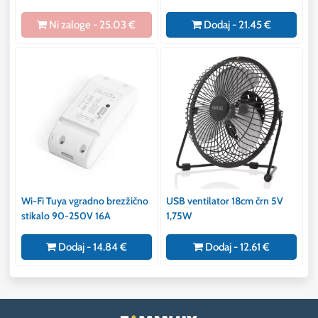
samolepilni
Ni zaloge - 25.03 €
Dodaj - 21.45 €
Wi-Fi Tuya vgradno brezžično
USB ventilator 18cm črn 5V
stikalo 90-250V 16A
1,75W
Dodaj - 14.84 €
Dodaj - 12.61 €