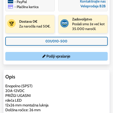
Kontaktirajte nas
- PayPal
Veleprodaja B2B
- Plačilna kartica
Zadovoljstvo
Dostava 0€
Poslali smo že več kot
Za naročila nad 50€.
35.000 naročil.
031/010-500
Pošlji vprašanje
Opis
Enopolno (SPST)
20A-12VDC
PRIŽGI UGASNI
rdeča LED
12x26 mm montažna luknja
Dolžina ročice: 26 mm