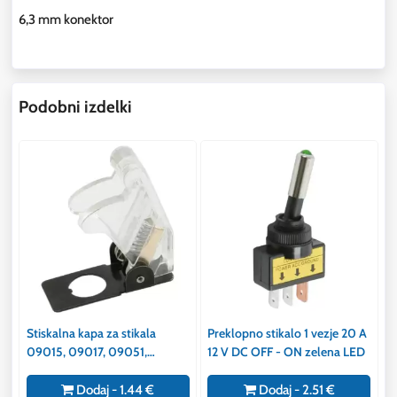
6,3 mm konektor
Podobni izdelki
Stiskalna kapa za stikala
Preklopno stikalo 1 vezje 20 A
09015, 09017, 09051,
12 V DC OFF - ON zelena LED
09053, 09054, 09057,
09087, 09088
Dodaj - 1.44 €
Dodaj - 2.51 €