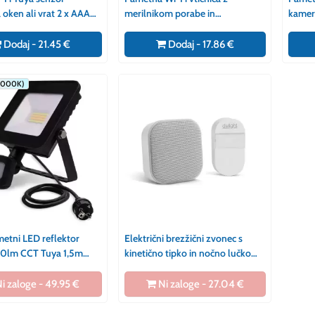
 oken ali vrat 2 x AAA
merilnikom porabe in
kamer
lni
časovnikom Amazon Alexa,
Micro
Google Home, Siri
Dodaj - 21.45 €
Dodaj - 17.86 €
/6000K)
metni LED reflektor
Električni brezžični zvonec s
0lm CCT Tuya 1,5m
kinetično tipko in nočno lučko
tikač
2v1 bela barva
i zaloge - 49.95 €
Ni zaloge - 27.04 €