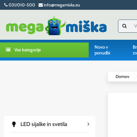
031/010-500
info@megamiska.eu
Novo v
Br
Vse kategorije
ponudbi
zv
Domov
LED sijalke in svetila