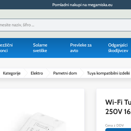
Pomladni nakupi na megamiska.eu
ezžični
Solarne
Prevleke za
Odganjalci
onci
svetilke
avto
škodljivcev
Kategorije
Elektro
Pametni dom
Tuya kompatibilni izdelki
Wi-Fi T
250V 1
Cena z DDV