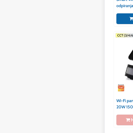
odpiranja
samolepi
CCT (3/4
Wi-Fi pa
20W 150
kabla + v
N