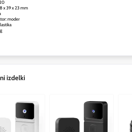
P20
88 x 39 x 23 mm
a
ator: moder
lastika
 g
i izdelki