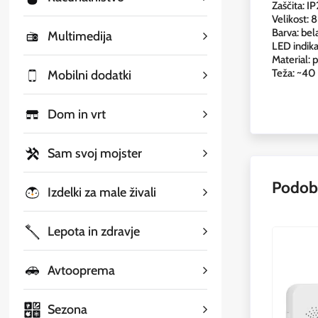
Zaščita: I
Velikost: 
Barva: bel
Multimedija
LED indik
Material: p
Teža: ~40
Mobilni dodatki
Dom in vrt
Sam svoj mojster
Podobn
Izdelki za male živali
Lepota in zdravje
Avtooprema
Sezona