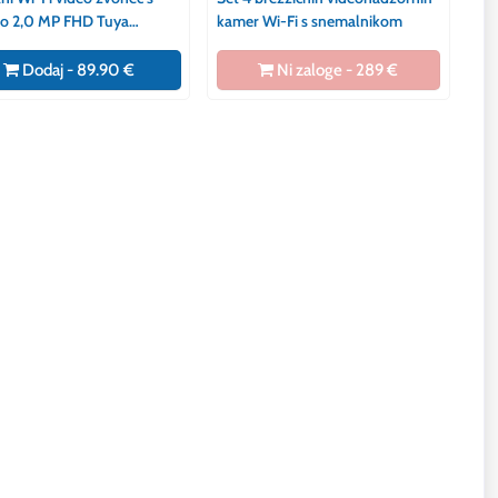
o 2,0 MP FHD Tuya
kamer Wi-Fi s snemalnikom
SD PIR bel
Dodaj - 89.90 €
Ni zaloge - 289 €