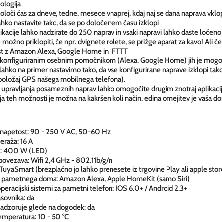
ologija
oloči čas za dneve, tedne, mesece vnaprej, kdaj naj se dana naprava vklopi
hko nastavite tako, da se po določenem času izklopi
likacije lahko nadzirate do 250 naprav in vsaki napravi lahko daste ločen
možno priklopiti, če npr. dvignete rolete, se prižge aparat za kavo! Ali če 
ost z Amazon Alexa, Google Home in IFTTT
 konfiguriranim osebnim pomočnikom (Alexa, Google Home) jih je mogoče
 lahko na primer nastavimo tako, da vse konfigurirane naprave izklopi tak
 položaj GPS našega mobilnega telefona).
upravljanja posameznih naprav lahko omogočite drugim znotraj aplikacij
a teh možnosti je možna na kakršen koli način, edina omejitev je vaša dom
 napetost: 90 - 250 V AC, 50-60 Hz
eraža: 16 A
č: 400 W (LED)
ovezava: Wifi 2,4 GHz - 802.11b/g/n
: TuyaSmart (brezplačno jo lahko prenesete iz trgovine Play ali apple stor
ja pametnega doma: Amazon Alexa, Apple HomeKit (samo Siri)
 operacijski sistemi za pametni telefon: IOS 6.0+ / Android 2.3+
asovnika: da
nadzoruje glede na dogodek: da
emperatura: 10 - 50 °C