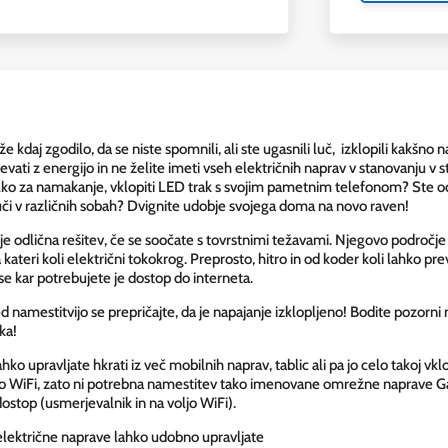
e kdaj zgodilo, da se niste spomnili, ali ste ugasnili luč, izklopili kakšno 
evati z energijo in ne želite imeti vseh električnih naprav v stanovanju v s
lko za namakanje, vklopiti LED trak s svojim pametnim telefonom? Ste odso
uči v različnih sobah? Dvignite udobje svojega doma na novo raven!
 je odlična rešitev, če se soočate s tovrstnimi težavami. Njegovo področje 
a kateri koli električni tokokrog. Preprosto, hitro in od koder koli lahko p
vse kar potrebujete je dostop do interneta.
d namestitvijo se prepričajte, da je napajanje izklopljeno! Bodite pozorni
ka!
hko upravljate hkrati iz več mobilnih naprav, tablic ali pa jo celo takoj v
o WiFi, zato ni potrebna namestitev tako imenovane omrežne naprave Ga
dostop (usmerjevalnik in na voljo WiFi).
električne naprave lahko udobno upravljate