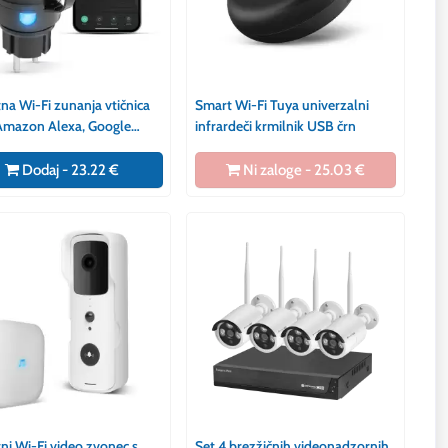
a Wi-Fi zunanja vtičnica
Smart Wi-Fi Tuya univerzalni
Amazon Alexa, Google
infrardeči krmilnik USB črn
Siri, IFTTT
Dodaj - 23.22 €
Ni zaloge - 25.03 €
i Wi-Fi video zvonec s
Set 4 brezžičnih videonadzornih