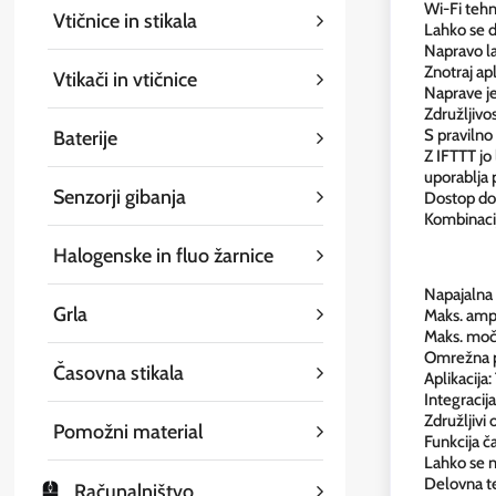
Wi-Fi tehn
Vtičnice in stikala
Lahko se d
Napravo la
Znotraj ap
Vtikači in vtičnice
Naprave je 
Združljiv
S pravilno
Baterije
Z IFTTT jo
uporablja
Senzorji gibanja
Dostop do 
Kombinacij
Halogenske in fluo žarnice
Napajalna
Grla
Maks. amp
Maks. mo
Omrežna p
Časovna stikala
Aplikacija
Integraci
Združljivi
Pomožni material
Funkcija č
Lahko se 
Delovna t
Računalništvo