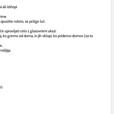
 ali izklopi
o ime
spustite roleto, se prižge luč.
 upravljati celo z glasovnimi ukazi
oj, ko gremo od doma, in jih vklopi, ko pridemo domov (za to
e.
išljija.
e)