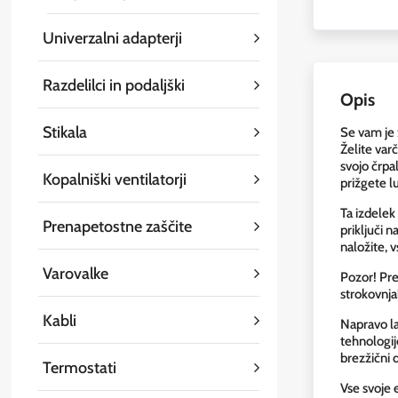
Univerzalni adapterji
Razdelilci in podaljški
Opis
Stikala
Se vam je ž
Želite varč
svojo črpa
Kopalniški ventilatorji
prižgete l
Ta izdelek
Prenapetostne zaščite
priključi n
naložite, 
Varovalke
Pozor! Pre
strokovnja
Kabli
Napravo la
tehnologij
brezžični 
Termostati
Vse svoje 