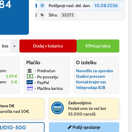
.84
Pošiljanje nasl. del. dan:
10.08.2026
Šifra:
55375
kos
+
Dodaj v košarico
Kupi takoj
Plačilo
O izdelku
dom:
- Predračun
Navodila za uporabo
3.99 €
Osebni prevzem
- Po povzetju
zem:
0 €
Kontaktirajte nas
- PayPal
Veleprodaja B2B
- Plačilna kartica
Zadovoljstvo
tava 0€
Poslali smo že več kot
naročila nad 50€.
35.000 naročil.
1/010-500
Pošlji vprašanje