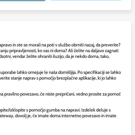
napravo in ste se morali na poti v službo obrniti nazaj, da preverite?
tanju pripravljenosti, ko vas ni doma? Ali želite na daljavo zagnati
tni, vendar želite ohraniti iluzijo, da je nekdo doma, tako,
uporabe lahko omejuje le naša domišljija. Po specifikaciji se lahko
reverite stanje naprav s pomočjo brezplačne aplikacije, ki jo lahko
 na pravilno povezavo, če niste prepričani, vedno prosite za pomoč
klopite/izklopite s pomočjo gumba na napravi. Izdelek deluje s
teway, dovolj je, če imate doma internetno povezavo in imate