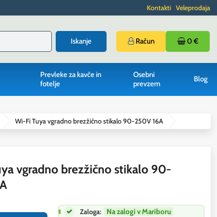
Kontakti
Veleprodaja
Iskanje
Račun
0 €
Prevleke za kavče in
Osebni
Blog
fotelje
prevzem
Wi-Fi Tuya vgradno brezžično stikalo 90-250V 16A
uya vgradno brezžično stikalo 90-
6A
Zaloga:
Na zalogi v Mariboru