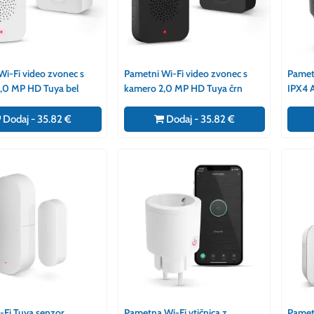
Wi-Fi video zvonec s
Pametni Wi-Fi video zvonec s
Pametn
,0 MP HD Tuya bel
kamero 2,0 MP HD Tuya črn
IPX4 
Home, 
Dodaj - 35.82 €
Dodaj - 35.82 €
-Fi Tuya senzor
Pametna Wi-Fi vtičnica z
Pametn