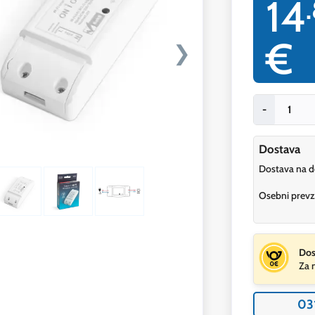
14
€
❯
-
Dostava
Dostava na 
Osebni prev
Dos
Za 
03