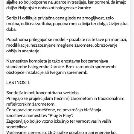
sijalke so bolj odporne na udarce in tresljaje, kar pomeni, da imajo
daljšo življenjsko dobo kot halogenske žarnice.
Serijo H odlikuje privlačna cena glede na zmogljivost, zelo
močna, odlična svetloba, popolna mejna linija ter dolga življenjska
doba.
Popolnoma prilegajoč se model - pozabite na težave pri montaži,
modifikacije, nezatesnjene meglene žaromete, obrezovanje
ohišja in adapterje.
Namestitev kompleta je tako enostavna kot zamenjava
standardne halogenske žarnice. Brez zamudnih sprememb
obstoječe instalacije ali tveganih sprememb.
LASTNOSTI:
Svetlejša in bolj koncentrirana svetloba.
Prilegajo se projekcijskim (lečnim) žarometom in tradicionalnim
reflektorskim žarometom.
Če so pravilno nameščene, ne povzročajo bleščanja.
Enostavna namestitev "Plug & Play".
Zagotavljajo boljšo vozno izkušnjo ter varnost vas in vaših
sopotnikov.
Varčevanje z energijo: LED sijalke porabijo manj energije kot