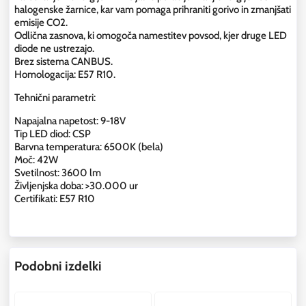
halogenske žarnice, kar vam pomaga prihraniti gorivo in zmanjšati
emisije CO2.
Odlična zasnova, ki omogoča namestitev povsod, kjer druge LED
diode ne ustrezajo.
Brez sistema CANBUS.
Homologacija: E57 R10.
Tehnični parametri:
Napajalna napetost: 9-18V
Tip LED diod: CSP
Barvna temperatura: 6500K (bela)
Moč: 42W
Svetilnost: 3600 lm
Življenjska doba: >30.000 ur
Certifikati: E57 R10
Podobni izdelki