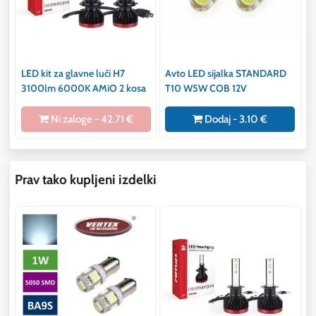
LED kit za glavne luči H7
Avto LED sijalka STANDARD
3100lm 6000K AMiO 2 kosa
T10 W5W COB 12V
Ni zaloge - 42.71 €
Dodaj - 3.10 €
Prav tako kupljeni izdelki