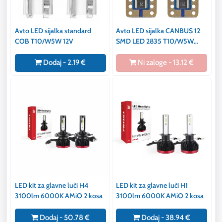
Avto LED sijalka standard
Avto LED sijalka CANBUS 12
COB T10/W5W 12V
SMD LED 2835 T10/W5W
12V/24V
Dodaj - 2.19 €
Ni zaloge - 13.12 €
LED kit za glavne luči H4
LED kit za glavne luči H1
3100lm 6000K AMiO 2 kosa
3100lm 6000K AMiO 2 kosa
Dodaj - 50.78 €
Dodaj - 38.94 €