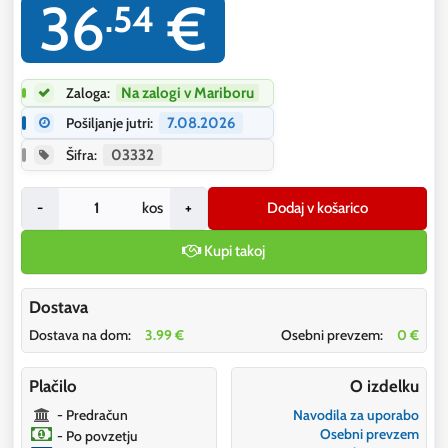
36
€
.54
Zaloga:
Na zalogi v Mariboru
Pošiljanje jutri:
7.08.2026
Šifra:
03332
-
kos
+
Dodaj v košarico
Kupi takoj
Dostava
Dostava na dom:
3.99 €
Osebni prevzem:
0 €
Plačilo
O izdelku
- Predračun
Navodila za uporabo
Osebni prevzem
- Po povzetju