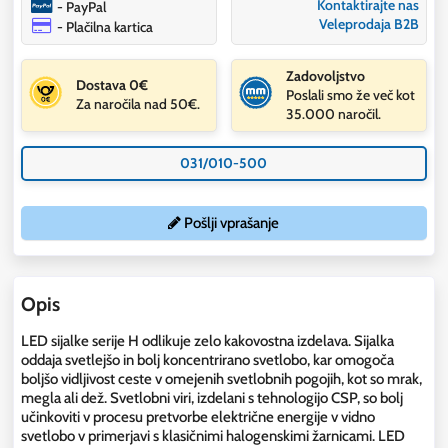
Kontaktirajte nas
- PayPal
Veleprodaja B2B
- Plačilna kartica
Zadovoljstvo
Dostava 0€
Poslali smo že več kot
Za naročila nad 50€.
35.000 naročil.
031/010-500
Pošlji vprašanje
Opis
LED sijalke serije H odlikuje zelo kakovostna izdelava. Sijalka
oddaja svetlejšo in bolj koncentrirano svetlobo, kar omogoča
boljšo vidljivost ceste v omejenih svetlobnih pogojih, kot so mrak,
megla ali dež. Svetlobni viri, izdelani s tehnologijo CSP, so bolj
učinkoviti v procesu pretvorbe električne energije v vidno
svetlobo v primerjavi s klasičnimi halogenskimi žarnicami. LED