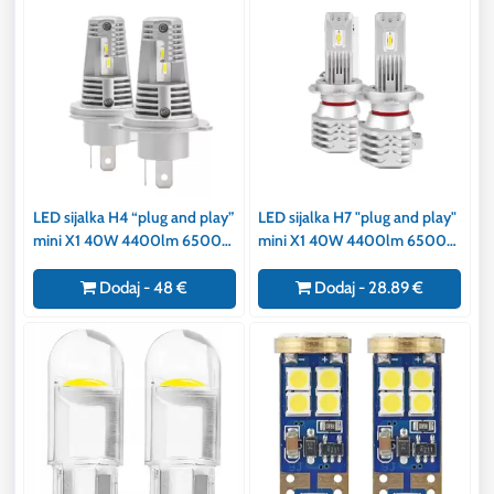
LED sijalka H4 “plug and play”
LED sijalka H7 "plug and play"
mini X1 40W 4400lm 6500K
mini X1 40W 4400lm 6500K
E8 za glavne luči
E8 za glavne luči
Dodaj - 48 €
Dodaj - 28.89 €