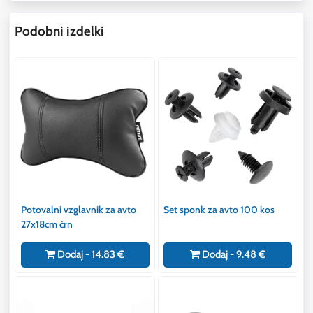
Podobni izdelki
Potovalni vzglavnik za avto
Set sponk za avto 100 kos
27x18cm črn
Dodaj - 14.83 €
Dodaj - 9.48 €