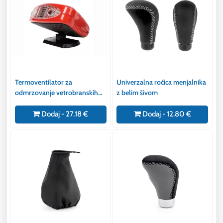
Termoventilator za
Univerzalna ročica menjalnika
odmrzovanje vetrobranskih
z belim šivom
stekel in gretje z lučko 12V
150W
Dodaj - 27.18 €
Dodaj - 12.80 €