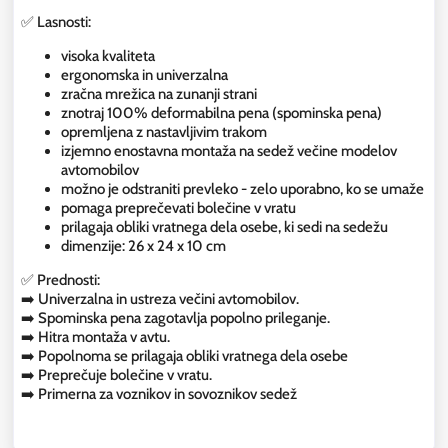
✅ Lasnosti:
visoka kvaliteta
ergonomska in univerzalna
zračna mrežica na zunanji strani
znotraj 100% deformabilna pena (spominska pena)
opremljena z nastavljivim trakom
izjemno enostavna montaža na sedež večine modelov
avtomobilov
možno je odstraniti prevleko - zelo uporabno, ko se umaže
pomaga preprečevati bolečine v vratu
prilagaja obliki vratnega dela osebe, ki sedi na sedežu
dimenzije: 26 x 24 x 10 cm
✅ Prednosti:
➡️ Univerzalna in ustreza večini avtomobilov.
➡️ Spominska pena zagotavlja popolno prileganje.
➡️ Hitra montaža v avtu.
➡️ Popolnoma se prilagaja obliki vratnega dela osebe
➡️ Preprečuje bolečine v vratu.
➡️ Primerna za voznikov in sovoznikov sedež