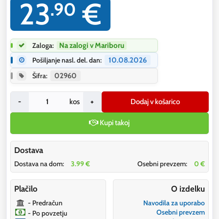
23
€
.90
Zaloga:
Na zalogi v Mariboru
Pošiljanje nasl. del. dan:
10.08.2026
Šifra:
02960
-
kos
+
Dodaj v košarico
Kupi takoj
Dostava
Dostava na dom:
3.99 €
Osebni prevzem:
0 €
Plačilo
O izdelku
- Predračun
Navodila za uporabo
Osebni prevzem
- Po povzetju