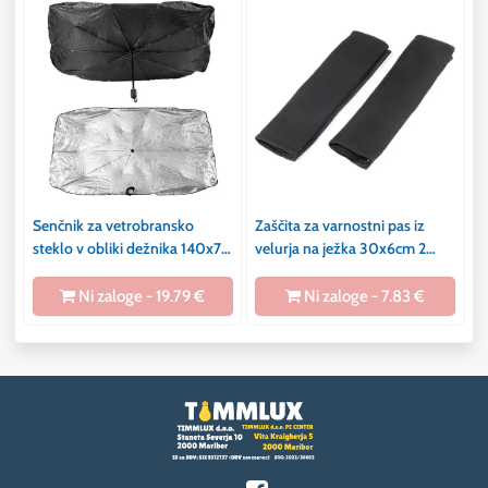
Senčnik za vetrobransko
Zaščita za varnostni pas iz
steklo v obliki dežnika 140x79
velurja na ježka 30x6cm 2
cm
kosa črna
Ni zaloge - 19.79 €
Ni zaloge - 7.83 €