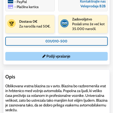
Kontaktirajte nas
- PayPal
Veleprodaja B2B
- Plačilna kartica
Zadovoljstvo
Dostava 0€
Poslali smo že več kot
Za naročila nad 50€.
35.000 naročil.
031/010-500
Pošlji vprašanje
Opis
Oblikovana vratna blazina za v avto. Blazina bo razbremenila vrat
in hrbtenico med vožnjo avtomobila. Popolna za ljudi, ki veliko
časa preživijo za volanom in profesionalne voznike. Univerzalna
velikost, zato bo ustrezala tako manjšim kot višjim ljudem. Blazina
je zasnovana tako, da se dobro prilega vsakemu avtomobilskemu
sedežu.