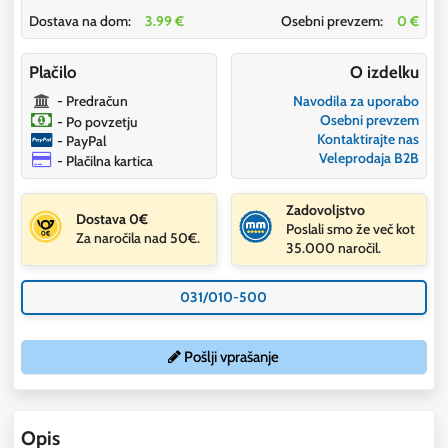
Dostava na dom:
3.99 €
Osebni prevzem:
0 €
Plačilo
O izdelku
- Predračun
Navodila za uporabo
Osebni prevzem
- Po povzetju
Kontaktirajte nas
- PayPal
Veleprodaja B2B
- Plačilna kartica
Zadovoljstvo
Dostava 0€
Poslali smo že več kot
Za naročila nad 50€.
35.000 naročil.
031/010-500
Pošlji vprašanje
Opis