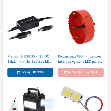
Pretvornik USB 5V - 12V DC
Krožna žaga 160 mm za izrez
5,5x2,1mm 1,5m kabla za LED
lukenj za vgradne LED panele
trakove, LED črke
za gips stene in les
Dodaj - 18.99 €
Ni zaloge - 22.30 €