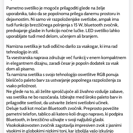
Pametno svetilko je mogoče prilagoditi glede na želje
uporabnika, tako da se popolnoma prilega danemu prostoru in
dejavnostim. Ni samo vir razpoloženjske svetlobe, ampak ima
tudi funkcijo brezžičnega polnjenja s 15 W, bluetooth zvočnik,
predvajanje glasbe in funkcijo nočne lučke. LED svetilko lahko
uporabljate tudi med delom, učenjem ali branjem.
Namizna svetilka je tudi odlično darilo za vsakogar, ki ima rad
tehnologijo in stil.
Ta vsestranska naprava združuje več funkcij v enem kompaktnem
in elegantnem dizajnu, zaradi česar je popoln dodatek za vsak
dom ali pisarno.
Ta namizna svetilka s svojo tehnologijo osvetlitve RGB ponuja
bleščečo paleto barv za ustvarjanje popolnega razpoloženja za
vsako priložnost.
Ne glede na to, ali želite sproščujoče ali živahno vzdušje zabave,
vas svetilka ne bo razočarala. Izbirajte med široko paleto barv in
prilagodite svetlost, da ustvarite želeni svetlobni učinek.
Deluje tudi kot močan Bluetooth zvočnik. Preprosto povežite
pametni telefon, tablico ali katero koli drugo napravo, ki podpira
Bluetooth, in brezžično uživajte v svoji najljubši glasbi.
Visokokakovosten zvočnik zagotavlja impresiven zvok z jasnimi
visokimi in globokimi nizkimi toni, kar izboljša vašo izkušnjo