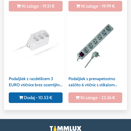
Ni zaloge - 19.51 €
Ni zaloge - 19.99 €
Podaljšek z razdelilcem 3
Podaljšek s prenapetostno
EURO vtičnice brez ozemljitve
zaščito 6 vtičnic s stikalom
16A 250V 2x0,75mm2 3m
Uoc 3 kV, Up 1,8 kV 16A 250V
3x1,5mm2 1,4m
Dodaj - 10.53 €
Ni zaloge - 23.36 €