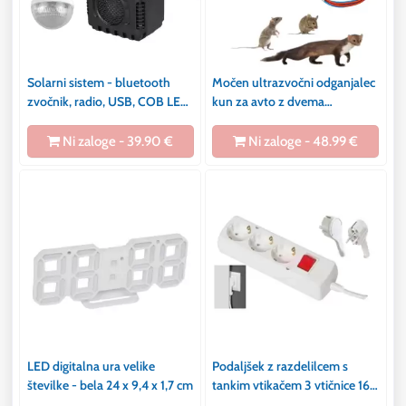
Solarni sistem - bluetooth
Močen ultrazvočni odganjalec
zvočnik, radio, USB, COB LED
kun za avto z dvema
svetilka s kablom 3m
zvočnikoma 12V + 3xLED
Ni zaloge - 39.90 €
Ni zaloge - 48.99 €
LED digitalna ura velike
Podaljšek z razdelilcem s
številke - bela 24 x 9,4 x 1,7 cm
tankim vtikačem 3 vtičnice 16A
250V 1,4m