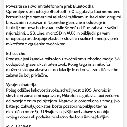
Povežite se s svojim telefonom prek Bluetootha.
Opremljen s tehnologijo Bluetooth 5.0 zagotavlja tudi nemoteno
komunikacijo s pametnimi telefoni, tablicami in številnimi drugimi
brezžičnimi napravami. Napredne glasovne modulacije in
funkcije odmeva bodo zagotovile še več odlične zabave z vašimi
najdražjimi, USB, Line, microSD in AUX-in priključki pa vam
omogočajo predvajanje glasbe iz številnih različnih medijev prek
mikrofona z vgrajenim zvočnikom.
Echo, echo
Predstavljeni karaoke mikrofon z zvočnikom z izhodno močjo 5W
oddaja čist, glasen, kvaliteten zvok. Poleg tega ima mikrofon
možnost vklopa glasovne modulacije in odmeva, zaradi česar bo
zabava še bolj privlačna.
Vgrajena baterija
Poleg odlične kakovosti zvoka, združljivosti z iOS, Android in
številnimi zunanjimi napravami, Mikrofon zagotavlja tudi večurno
delovanje z enim polnjenjem. Naprava je opremljena z zmogljivo
baterijo, zahvaljujoč kateri boste pozabili na priključitev na
električno omrežje. Uživajte v najvišji ravni zabave v udobju
svojega doma ali podarite privlačno darilo vašim najdražjim.
Moč: 5W RMS