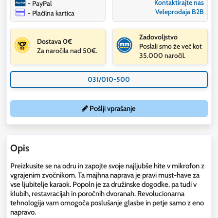
Kontaktirajte nas
- PayPal
Veleprodaja B2B
- Plačilna kartica
Zadovoljstvo
Dostava 0€
Poslali smo že več kot
Za naročila nad 50€.
35.000 naročil.
031/010-500
Pošlji vprašanje
Opis
Preizkusite se na odru in zapojte svoje najljubše hite v mikrofon z
vgrajenim zvočnikom. Ta majhna naprava je pravi must-have za
vse ljubitelje karaok. Popoln je za družinske dogodke, pa tudi v
klubih, restavracijah in poročnih dvoranah. Revolucionarna
tehnologija vam omogoča poslušanje glasbe in petje samo z eno
napravo.