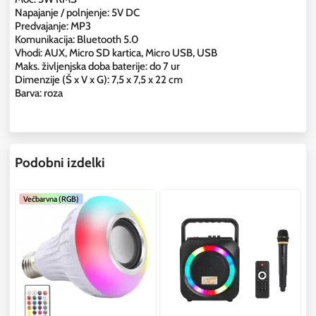
Napajanje / polnjenje: 5V DC
Predvajanje: MP3
Komunikacija: Bluetooth 5.0
Vhodi: AUX, Micro SD kartica, Micro USB, USB
Maks. življenjska doba baterije: do 7 ur
Dimenzije (Š x V x G): 7,5 x 7,5 x 22 cm
Barva: roza
Podobni izdelki
Večbarvna (RGB)