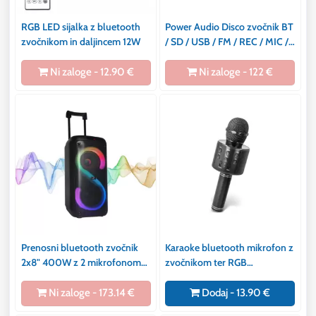
RGB LED sijalka z bluetooth
Power Audio Disco zvočnik BT
zvočnikom in daljincem 12W
/ SD / USB / FM / REC / MIC /
RGB, 15 W / 120 W.
Ni zaloge - 12.90 €
Ni zaloge - 122 €
Prenosni bluetooth zvočnik
Karaoke bluetooth mikrofon z
2x8" 400W z 2 mikrofonoma
zvočnikom ter RGB
in RGB LED osvetlitvijo
osvetlitvijo črn
USB/SD/AUX 7200mAh
Ni zaloge - 173.14 €
Dodaj - 13.90 €