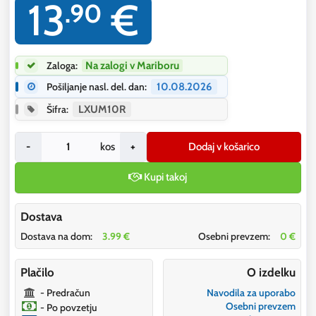
13
€
.90
Zaloga:
Na zalogi v Mariboru
Pošiljanje nasl. del. dan:
10.08.2026
Šifra:
LXUM10R
-
kos
+
Dodaj v košarico
Kupi takoj
Dostava
Dostava na dom:
3.99 €
Osebni prevzem:
0 €
Plačilo
O izdelku
- Predračun
Navodila za uporabo
Osebni prevzem
- Po povzetju