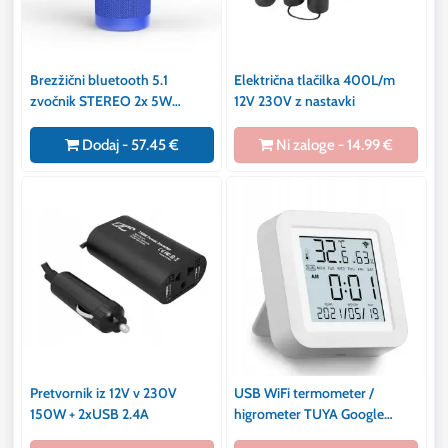
Brezžični bluetooth 5.1
Električna tlačilka 400L/m
zvočnik STEREO 2x 5W
12V 230V z nastavki
moder
Dodaj - 57.45 €
Ni zaloge - 14.99 €
Pretvornik iz 12V v 230V
USB WiFi termometer /
150W + 2xUSB 2.4A
higrometer TUYA Google
Home, Siri z LCD zaslonom