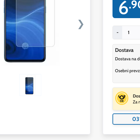
6
.9
❯
-
Dostava
Dostava na 
Osebni prev
Dos
Za 
03