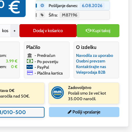
€
0
Pošiljanje danes:
6.08.2026
Šifra:
M87196
kos
+
Dodaj v košarico
Kupi takoj
Plačilo
O izdelku
dom:
- Predračun
Navodila za uporabo
3.99 €
Osebni prevzem
- Po povzetju
zem:
0 €
Kontaktirajte nas
- PayPal
Veleprodaja B2B
- Plačilna kartica
Zadovoljstvo
tava 0€
Poslali smo že več kot
naročila nad 50€.
35.000 naročil.
1/010-500
Pošlji vprašanje