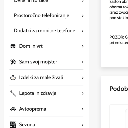
Ovitki in torbice
zaslon obri
obema roka
izrez zvoč
Prostoročno telefoniranje
pod steklo
Dodatki za mobilne telefone
POZOR: Če 
pri nekate
Dom in vrt
Sam svoj mojster
Izdelki za male živali
Podobn
Lepota in zdravje
Avtooprema
Sezona