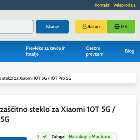
Kontakti
Veleprodaja
Iskanje
Račun
0 €
Prevleke za kavče in
Osebni
Blog
fotelje
prevzem
o steklo za Xiaomi 10T 5G / 10T Pro 5G
zaščitno steklo za Xiaomi 10T 5G /
 5G
Zaloga:
Na zalogi v Mariboru