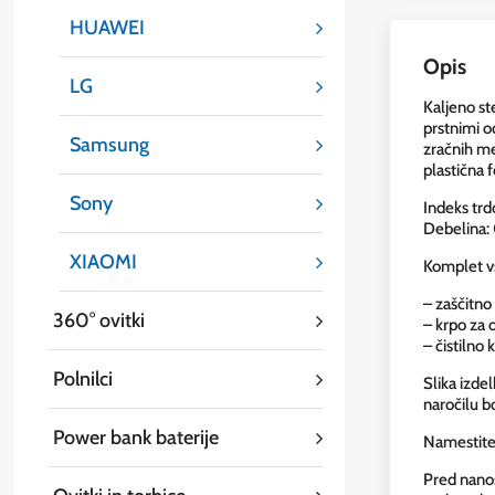
HUAWEI
Opis
LG
Kaljeno st
prstnimi o
Samsung
zračnih me
plastična f
Sony
Indeks trd
Debelina:
XIAOMI
Komplet v
– zaščitno
360° ovitki
– krpo za 
– čistilno
Polnilci
Slika izde
naročilu b
Power bank baterije
Namestite
Pred nanos