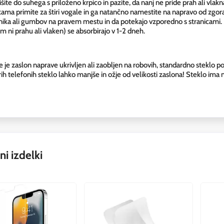
šite do suhega s priloženo krpico in pazite, da nanj ne pride prah ali vlakna
ma primite za štiri vogale in ga natančno namestite na napravo od zgoraj. 
nika ali gumbov na pravem mestu in da potekajo vzporedno s stranicami. 
m ni prahu ali vlaken) se absorbirajo v 1-2 dneh.
je zaslon naprave ukrivljen ali zaobljen na robovih, standardno steklo po
rih telefonih steklo lahko manjše in ožje od velikosti zaslona! Steklo ima 
i izdelki