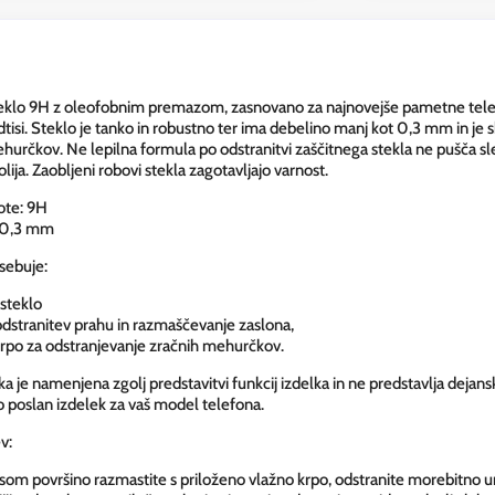
eklo 9H z oleofobnim premazom, zasnovano za najnovejše pametne telefo
dtisi. Steklo je tanko in robustno ter ima debelino manj kot 0,3 mm in je 
hurčkov. Ne lepilna formula po odstranitvi zaščitnega stekla ne pušča sled
olija. Zaobljeni robovi stekla zagotavljajo varnost.
ote: 9H
 0,3 mm
sebuje:
 steklo
odstranitev prahu in razmaščevanje zaslona,
 krpo za odstranjevanje zračnih mehurčkov.
lka je namenjena zgolj predstavitvi funkcij izdelka in ne predstavlja dejans
o poslan izdelek za vaš model telefona.
v:
om površino razmastite s priloženo vlažno krpo, odstranite morebitno uma