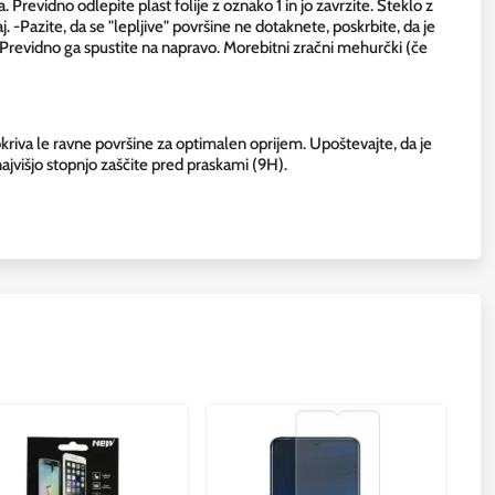
. Previdno odlepite plast folije z oznako 1 in jo zavrzite. Steklo z
-Pazite, da se "lepljive" površine ne dotaknete, poskrbite, da je
Previdno ga spustite na napravo. Morebitni zračni mehurčki (če
kriva le ravne površine za optimalen oprijem. Upoštevajte, da je
najvišjo stopnjo zaščite pred praskami (9H).