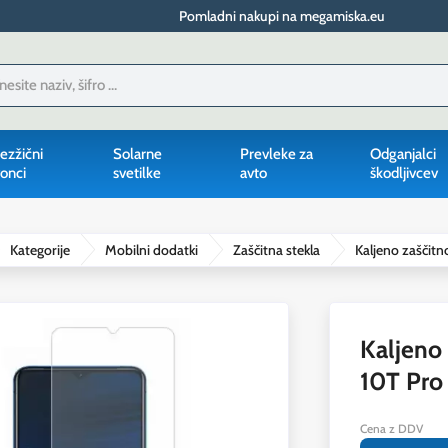
Pomladni nakupi na megamiska.eu
ezžični
Solarne
Prevleke za
Odganjalci
onci
svetilke
avto
škodljivcev
Kategorije
Mobilni dodatki
Zaščitna stekla
Kaljeno zaščitn
Kaljeno 
10T Pro
Cena z DDV