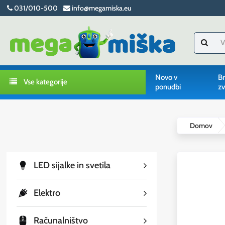
031/010-500
info@megamiska.eu
Novo v
Br
Vse kategorije
ponudbi
zv
Domov
LED sijalke in svetila
Elektro
Računalništvo