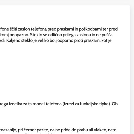
ne ščiti zaslon telefona pred praskami in poškodbami ter pred
skoraj neopazno. Steklo se odlično prilega zaslonu in ne pušča
i. Kaljeno steklo je veliko bolj odporno proti praskam, kot je
kega izdelka za ta model telefona (izrezi za funkcijske tipke). Ob
zanijo, pri čemer pazite, da ne pride do prahu ali vlaken, nato