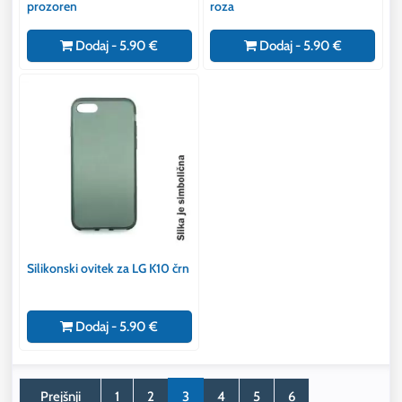
prozoren
roza
Dodaj - 5.90 €
Dodaj - 5.90 €
Silikonski ovitek za LG K10 črn
Dodaj - 5.90 €
Prejšnji
1
2
3
4
5
6