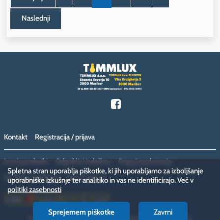
Naslednji
Kontakt
Registracija / prijava
Javni porabniki
Odpoklici izdelkov
Pogoji poslovanja
Spletna stran uporablja piškotke, ki jih uporabljamo za izboljšanje
Politika zasebnosti
Vračilo blaga
uporabniške izkušnje ter analitiko in vas ne identificirajo. Več v
politiki zasebnosti
Sprejemem piškotke
Zavrni
Copyright © 2026 megamiska.eu. Vse pravice pridržane