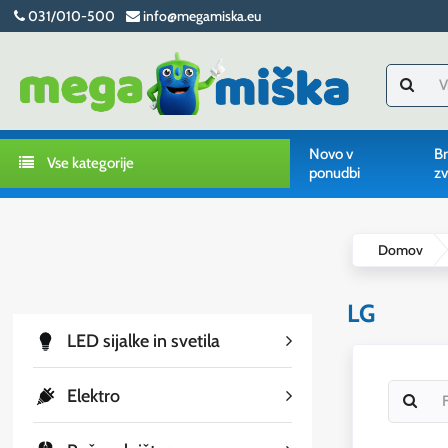
031/010-500
info@megamiska.eu
Novo v
Br
Vse kategorije
ponudbi
zv
Domov
LG
LED sijalke in svetila
Elektro