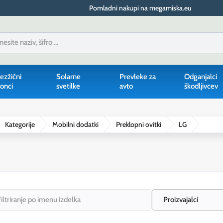
Pomladni nakupi na megamiska.eu
ezžični
Solarne
Prevleke za
Odganjalci
onci
svetilke
avto
škodljivcev
Kategorije
Mobilni dodatki
Preklopni ovitki
LG
Proizvajalci