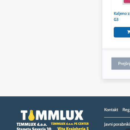
Kaljeno za
G3
Prejšnj
Kontakt
Regi
Javni porabniki