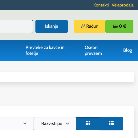
Kontakti
Veleprodaja
Iskanje
Račun
0 €
Prevleke za kavče in
Osebni
Blog
fotelje
prevzem
Razvrsti po