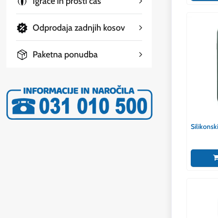
Igrače in prosti čas
Odprodaja zadnjih kosov
Paketna ponudba
Silikonsk