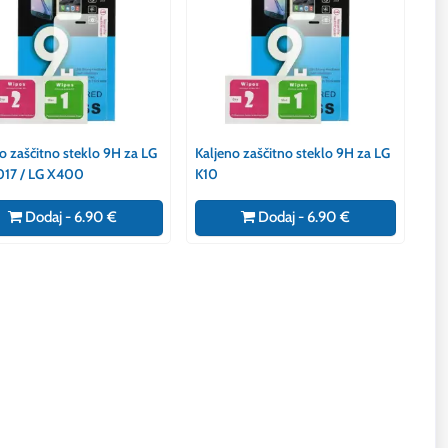
o zaščitno steklo 9H za LG
Kaljeno zaščitno steklo 9H za LG
017 / LG X400
K10
Dodaj - 6.90 €
Dodaj - 6.90 €