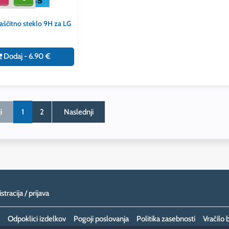
ščitno steklo 9H za LG
Dodaj - 6.90 €
i
1
2
Naslednji
stracija / prijava
Odpoklici izdelkov
Pogoji poslovanja
Politika zasebnosti
Vračilo 