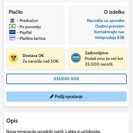
Plačilo
O izdelku
- Predračun
Navodila za uporabo
Osebni prevzem
- Po povzetju
Kontaktirajte nas
- PayPal
Veleprodaja B2B
- Plačilna kartica
Zadovoljstvo
Dostava 0€
Poslali smo že več kot
Za naročila nad 50€.
35.000 naročil.
031/010-500
Pošlji vprašanje
Opis
Nova generacija vgradnih svetil. Lahka in učinkovita.