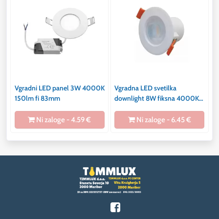
Vgradni LED panel 3W 4000K
Vgradna LED svetilka
150lm fi 83mm
downlight 8W fiksna 4000K
640lm
Ni zaloge - 4.59 €
Ni zaloge - 6.45 €