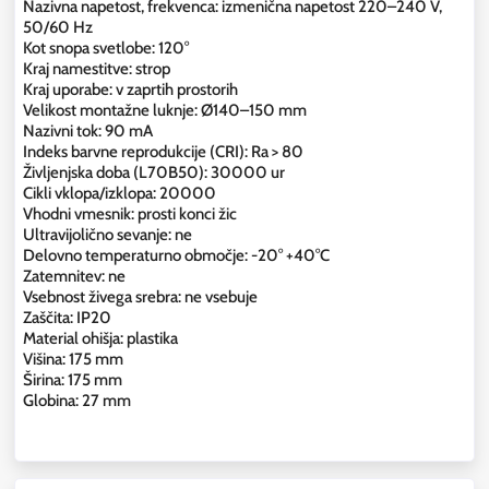
Nazivna napetost, frekvenca: izmenična napetost 220–240 V,
50/60 Hz
Kot snopa svetlobe: 120°
Kraj namestitve: strop
Kraj uporabe: v zaprtih prostorih
Velikost montažne luknje: Ø140–150 mm
Nazivni tok: 90 mA
Indeks barvne reprodukcije (CRI): Ra > 80
Življenjska doba (L70B50): 30000 ur
Cikli vklopa/izklopa: 20000
Vhodni vmesnik: prosti konci žic
Ultravijolično sevanje: ne
Delovno temperaturno območje: -20° +40°C
Zatemnitev: ne
Vsebnost živega srebra: ne vsebuje
Zaščita: IP20
Material ohišja: plastika
Višina: 175 mm
Širina: 175 mm
Globina: 27 mm