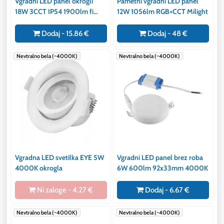
Vgradni LED panel okrogli
Pametni vgradni LED panel
18W 3CCT IP54 1900lm fi
12W 1056lm RGB+CCT Milight
170x26mm/160mm AC170-
260V
Dodaj - 15.86 €
Dodaj - 48 €
Nevtralno bela (~4000K)
Nevtralno bela (~4000K)
Vgradna LED svetilka EYE 5W
Vgradni LED panel brez roba
4000K okrogla
6W 600lm 92x33mm 4000K
Ni zaloge - 4.27 €
Dodaj - 6.67 €
Nevtralno bela (~4000K)
Nevtralno bela (~4000K)