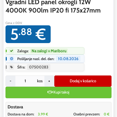
Vgradni LED panel okrogli 12W
4000K 900lm IP20 fi 175x27mm
Cena z DDV
5
€
.88
Zaloga:
Na zalogi v Mariboru
Pošiljanje nasl. del. dan:
10.08.2026
Šifra:
07500283
-
kos
+
Dodaj v košarico
Kupi takoj
Dostava
Dostava na dom:
3.99 €
Osebni prevzem:
0 €