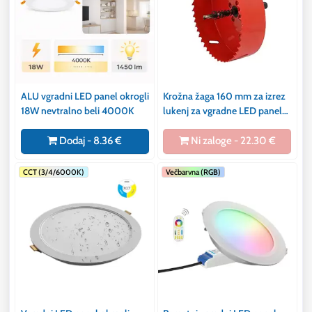
ALU vgradni LED panel okrogli
Krožna žaga 160 mm za izrez
18W nevtralno beli 4000K
lukenj za vgradne LED panele
za gips stene in les
Dodaj - 8.36 €
Ni zaloge - 22.30 €
CCT (3/4/6000K)
Večbarvna (RGB)