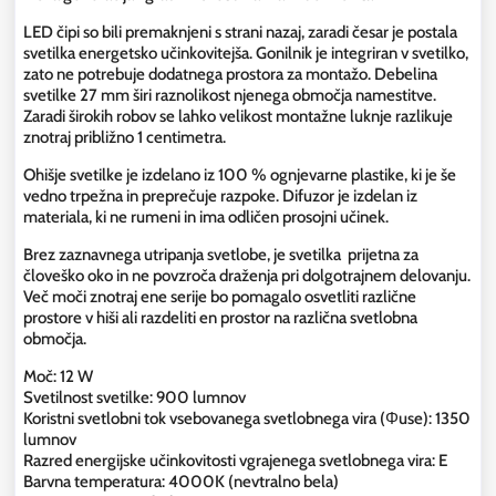
LED čipi so bili premaknjeni s strani nazaj, zaradi česar je postala
svetilka energetsko učinkovitejša. Gonilnik je integriran v svetilko,
zato ne potrebuje dodatnega prostora za montažo. Debelina
svetilke 27 mm širi raznolikost njenega območja namestitve.
Zaradi širokih robov se lahko velikost montažne luknje razlikuje
znotraj približno 1 centimetra.
Ohišje svetilke je izdelano iz 100 % ognjevarne plastike, ki je še
vedno trpežna in preprečuje razpoke. Difuzor je izdelan iz
materiala, ki ne rumeni in ima odličen prosojni učinek.
Brez zaznavnega utripanja svetlobe, je svetilka prijetna za
človeško oko in ne povzroča draženja pri dolgotrajnem delovanju.
Več moči znotraj ene serije bo pomagalo osvetliti različne
prostore v hiši ali razdeliti en prostor na različna svetlobna
območja.
Moč: 12 W
Svetilnost svetilke: 900 lumnov
Koristni svetlobni tok vsebovanega svetlobnega vira (Φuse): 1350
lumnov
Razred energijske učinkovitosti vgrajenega svetlobnega vira: E
Barvna temperatura: 4000K (nevtralno bela)