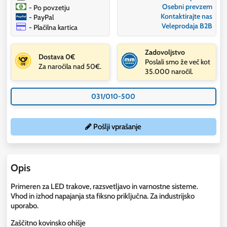
Osebni prevzem
- Po povzetju
Kontaktirajte nas
- PayPal
Veleprodaja B2B
- Plačilna kartica
Zadovoljstvo
Dostava 0€
Poslali smo že več kot
Za naročila nad 50€.
35.000 naročil.
031/010-500
Pošlji vprašanje
Opis
Primeren za LED trakove, razsvetljavo in varnostne sisteme.
Vhod in izhod napajanja sta fiksno priključna. Za industrijsko
uporabo.
Zaščitno kovinsko ohišje