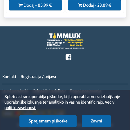
m
Dodaj - 85.99 €
Dodaj - 23.89 €
Kontakt
Registracija / prijava
Javni porabniki
Odpoklici izdelkov
Pogoji poslovanja
Spletna stran uporablja piškotke, ki jih uporabljamo za izboljšanje
Politika zasebnosti
Vračilo blaga
uporabniške izkušnje ter analitiko in vas ne identificirajo. Več v
politiki zasebnosti
Sprejemem piškotke
Zavrni
Copyright © 2026 megamiska.eu. Vse pravice pridržane