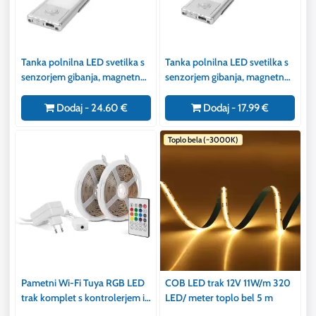
Tanka polnilna LED svetilka s
Tanka polnilna LED svetilka s
senzorjem gibanja, magnetna
senzorjem gibanja, magnetna
40 cm, USB-C polnjenje
30 cm, USB-C polnjenje
Dodaj - 24.60 €
Dodaj - 17.99 €
Toplo bela (~3000K)
Pametni Wi-Fi Tuya RGB LED
COB LED trak 12V 11W/m 320
trak komplet s kontrolerjem in
LED/ meter toplo bel 5 m
napajalnikom 30 LED/m 2x5