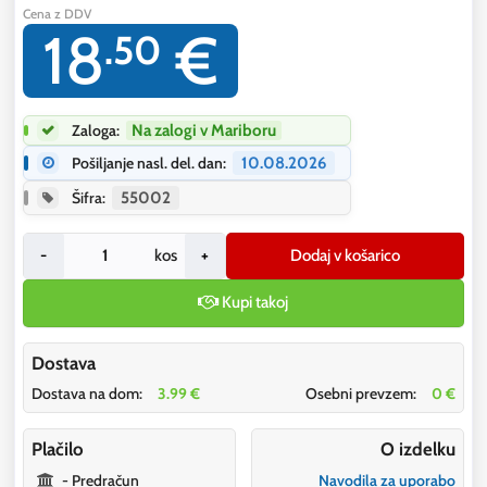
Cena z DDV
18
€
.50
Zaloga:
Na zalogi v Mariboru
Pošiljanje nasl. del. dan:
10.08.2026
Šifra:
55002
-
kos
+
Dodaj v košarico
Kupi takoj
Dostava
Dostava na dom:
3.99 €
Osebni prevzem:
0 €
Plačilo
O izdelku
- Predračun
Navodila za uporabo