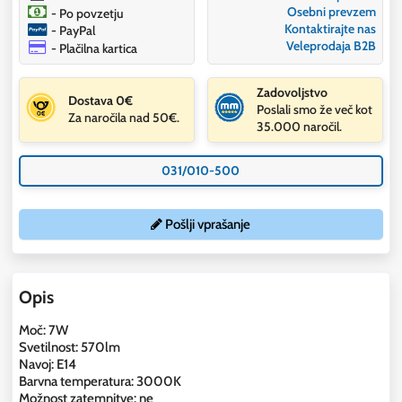
Osebni prevzem
- Po povzetju
Kontaktirajte nas
- PayPal
Veleprodaja B2B
- Plačilna kartica
Zadovoljstvo
Dostava 0€
Poslali smo že več kot
Za naročila nad 50€.
35.000 naročil.
031/010-500
Pošlji vprašanje
Opis
Moč: 7W
Svetilnost: 570lm
Navoj: E14
Barvna temperatura: 3000K
Možnost zatemnitve: ne