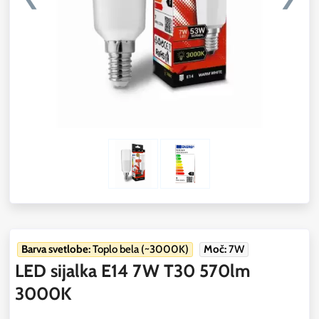
Barva svetlobe:
Toplo bela (~3000K)
Moč:
7W
LED sijalka E14 7W T30 570lm
3000K