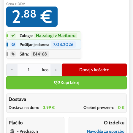
Cena z DDV
2
€
.88
Zaloga:
Na zalogi v Mariboru
Pošiljanje danes:
7.08.2026
Šifra:
B14168
-
kos
+
Dodaj v košarico
Kupi takoj
Dostava
Dostava na dom:
3.99 €
Osebni prevzem:
0 €
Plačilo
O izdelku
- Predračun
Navodila za uporabo