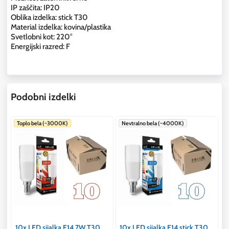
IP zaščita: IP20
Oblika izdelka: stick T30
Material izdelka: kovina/plastika
Svetlobni kot: 220°
Energijski razred: F
Podobni izdelki
Toplo bela (~3000K)
Nevtralno bela (~4000K)
10x LED sijalka E14 7W T30
10x LED sijalka E14 stick T30