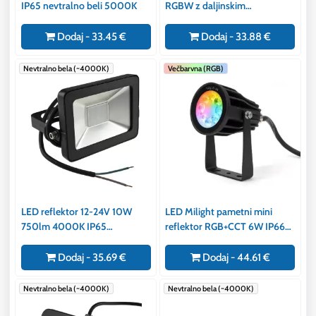
IP65 nevtralno beli 5000K
RGBW z daljinskim
upravljalnikom IP65
vodotesen
Dodaj - 33.45 €
Dodaj - 33.88 €
Nevtralno bela (~4000K)
Večbarvna (RGB)
LED reflektor 12-24V 10W
LED Milight pametni mini
750lm 4000K IP65
reflektor RGB+CCT 6W IP66
vodotesen
Philips LED
Dodaj - 35.69 €
Dodaj - 44.61 €
Nevtralno bela (~4000K)
Nevtralno bela (~4000K)