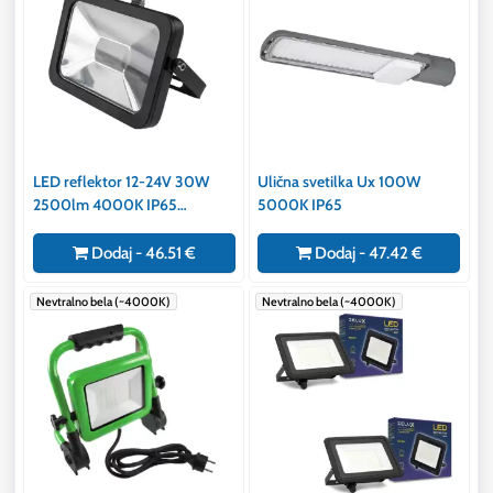
LED reflektor 12-24V 30W
Ulična svetilka Ux 100W
2500lm 4000K IP65
5000K IP65
vodotesen
Dodaj - 46.51 €
Dodaj - 47.42 €
Nevtralno bela (~4000K)
Nevtralno bela (~4000K)