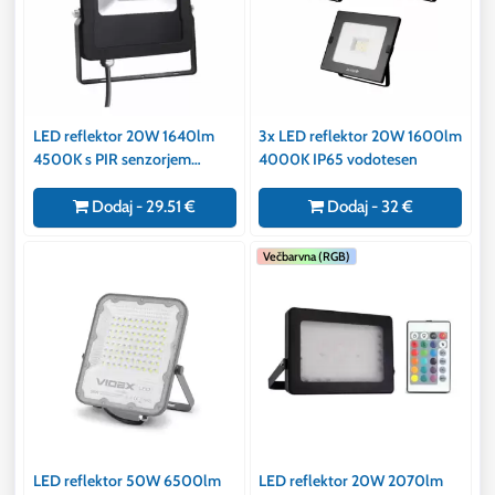
LED reflektor 20W 1640lm
3x LED reflektor 20W 1600lm
4500K s PIR senzorjem
4000K IP65 vodotesen
gibanja IP65 STAR PREMIUM
vodotesen
Dodaj - 29.51 €
Dodaj - 32 €
Večbarvna (RGB)
LED reflektor 50W 6500lm
LED reflektor 20W 2070lm