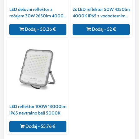
LED delovni reflektor z
2x LED reflektor 50W 4250lm
ročajem 30W 2650lm 4000K
4000K IP65 z vododtesnim
230V 1,5m kabla IP44 s
konektorjem
stikalom
Dodaj - 50.26 €
Dodaj - 52 €
LED reflektor 100W 13000lm
IP65 nevtralno beli 5000K
Dodaj - 55.76 €