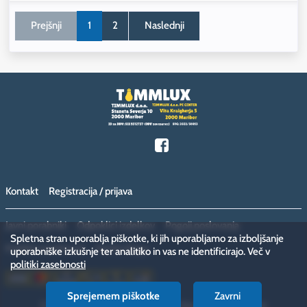
Prejšnji
1
2
Naslednji
Kontakt
Registracija / prijava
Javni porabniki
Odpoklici izdelkov
Pogoji poslovanja
Spletna stran uporablja piškotke, ki jih uporabljamo za izboljšanje
Politika zasebnosti
Vračilo blaga
uporabniške izkušnje ter analitiko in vas ne identificirajo. Več v
politiki zasebnosti
Sprejemem piškotke
Zavrni
Copyright © 2026 megamiska.eu. Vse pravice pridržane