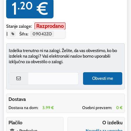
1
€
.20
Razprodano
Stanje zaloge:
Šifra:
09042ZO
Izdelka trenutno ni na zalogi. Želite, da vas obvestimo, ko bo
izdelek na zalogi? Vaš elektronski naslov bomo uporabili
izključno za obvestilo o zalogi.
Obvesti me
Dostava
Dostava na dom:
3.99 €
Osebni prevzem:
0 €
Plačilo
O izdelku
- Predračun
Navodila za uporabo