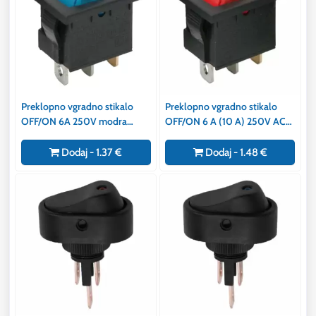
Preklopno vgradno stikalo
Preklopno vgradno stikalo
OFF/ON 6A 250V modra
OFF/ON 6 A (10 A) 250V AC
osvetlitev
rdeča osvetlitev
Dodaj - 1.37 €
Dodaj - 1.48 €