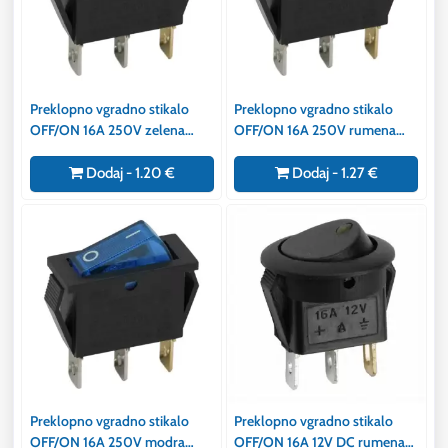
Preklopno vgradno stikalo
Preklopno vgradno stikalo
OFF/ON 16A 250V zelena
OFF/ON 16A 250V rumena
osvetlitev
osvetlitev
Dodaj - 1.20 €
Dodaj - 1.27 €
Preklopno vgradno stikalo
Preklopno vgradno stikalo
OFF/ON 16A 250V modra
OFF/ON 16A 12V DC rumena