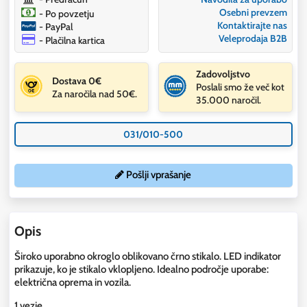
Osebni prevzem
- Po povzetju
Kontaktirajte nas
- PayPal
Veleprodaja B2B
- Plačilna kartica
Zadovoljstvo
Dostava 0€
Poslali smo že več kot
Za naročila nad 50€.
35.000 naročil.
031/010-500
Pošlji vprašanje
Opis
Široko uporabno okroglo oblikovano črno stikalo. LED indikator
prikazuje, ko je stikalo vklopljeno. Idealno področje uporabe:
električna oprema in vozila.
1 vezje