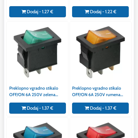
osvetlitev
LED
Dodaj - 1.27 €
Dodaj - 1.22 €
Preklopno vgradno stikalo
Preklopno vgradno stikalo
OFF/ON 6A 250V zelena
OFF/ON 6A 250V rumena
osvetlitev
osvetlitev
Dodaj - 1.37 €
Dodaj - 1.37 €