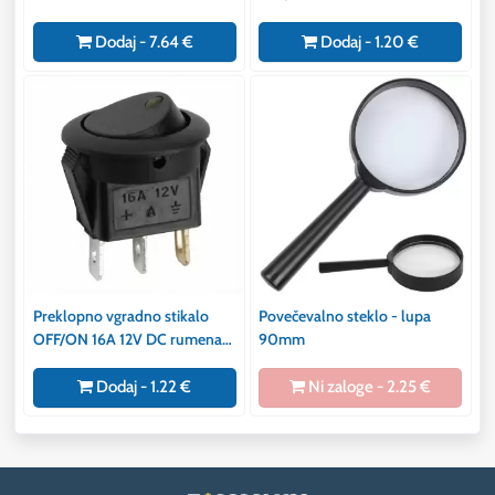
kvadratna
osvetlitev
Dodaj - 7.64 €
Dodaj - 1.20 €
Preklopno vgradno stikalo
Povečevalno steklo - lupa
OFF/ON 16A 12V DC rumena
90mm
LED
Dodaj - 1.22 €
Ni zaloge - 2.25 €