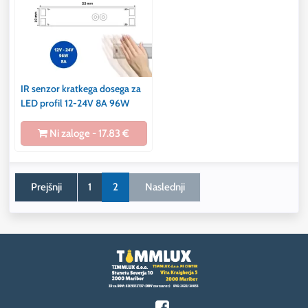
IR senzor kratkega dosega za
LED profil 12-24V 8A 96W
Ni zaloge - 17.83 €
Prejšnji
1
2
Naslednji