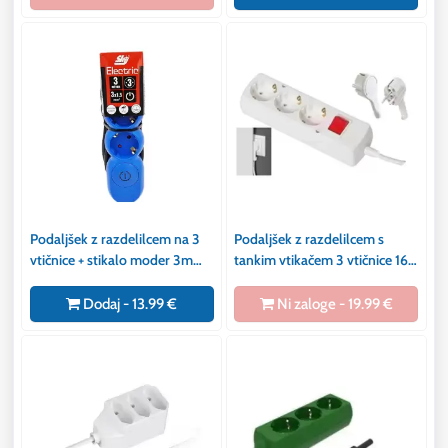
Podaljšek z razdelilcem na 3
Podaljšek z razdelilcem s
vtičnice + stikalo moder 3m
tankim vtikačem 3 vtičnice 16A
3x1,5mm2
250V 1,4m
Dodaj - 13.99 €
Ni zaloge - 19.99 €