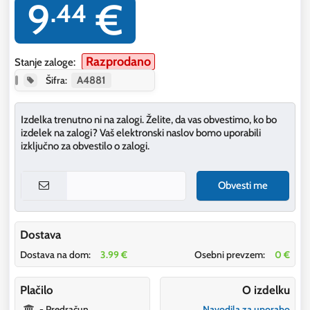
9
€
.44
Razprodano
Stanje zaloge:
Šifra:
A4881
Izdelka trenutno ni na zalogi. Želite, da vas obvestimo, ko bo
izdelek na zalogi? Vaš elektronski naslov bomo uporabili
izključno za obvestilo o zalogi.
Obvesti me
Dostava
Dostava na dom:
3.99 €
Osebni prevzem:
0 €
Plačilo
O izdelku
- Predračun
Navodila za uporabo