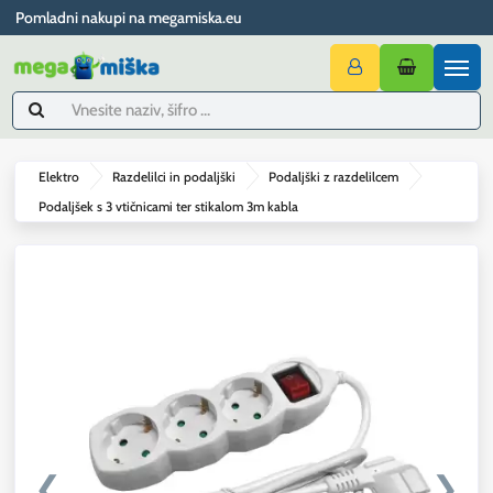
Pomladni nakupi na megamiska.eu
Elektro
Razdelilci in podaljški
Podaljški z razdelilcem
Podaljšek s 3 vtičnicami ter stikalom 3m kabla
❮
❯