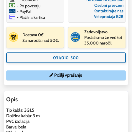
Osebni prevzem
- Po povzetju
Kontaktirajte nas
- PayPal
Veleprodaja B2B
- Plačilna kartica
Zadovoljstvo
Dostava 0€
Poslali smo že več kot
Za naročila nad 50€.
35.000 naročil.
031/010-500
Pošlji vprašanje
Opis
Tip kabla: 3G1.5
Dolžina kabla: 3 m
PVC izolacija
Barva: bela