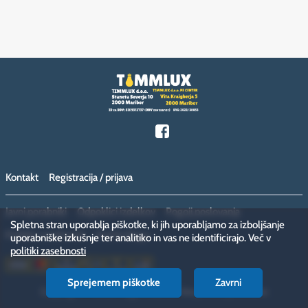
Kontakt
Registracija / prijava
Javni porabniki
Odpoklici izdelkov
Pogoji poslovanja
Spletna stran uporablja piškotke, ki jih uporabljamo za izboljšanje
Politika zasebnosti
Vračilo blaga
uporabniške izkušnje ter analitiko in vas ne identificirajo. Več v
politiki zasebnosti
Sprejemem piškotke
Zavrni
Copyright © 2026 megamiska.eu. Vse pravice pridržane