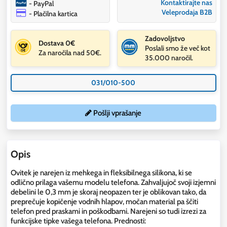
Kontaktirajte nas
- PayPal
Veleprodaja B2B
- Plačilna kartica
Zadovoljstvo
Dostava 0€
Poslali smo že več kot
Za naročila nad 50€.
35.000 naročil.
031/010-500
Pošlji vprašanje
Opis
Ovitek je narejen iz mehkega in fleksibilnega silikona, ki se
odlično prilaga vašemu modelu telefona. Zahvaljujoč svoji izjemni
debelini le 0,3 mm je skoraj neopazen ter je oblikovan tako, da
preprečuje kopičenje vodnih hlapov, močan material pa ščiti
telefon pred praskami in poškodbami. Narejeni so tudi izrezi za
funkcijske tipke vašega telefona. Prednosti: