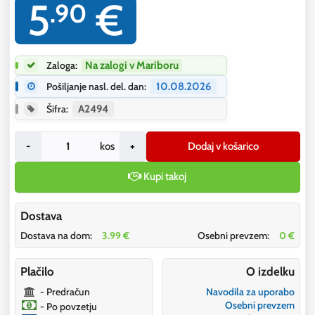
5
€
.90
Zaloga:
Na zalogi v Mariboru
Pošiljanje nasl. del. dan:
10.08.2026
Šifra:
A2494
-
kos
+
Dodaj v košarico
Kupi takoj
Dostava
Dostava na dom:
3.99 €
Osebni prevzem:
0 €
Plačilo
O izdelku
- Predračun
Navodila za uporabo
Osebni prevzem
- Po povzetju