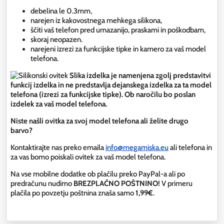
debelina le 0.3mm,
narejen iz kakovostnega mehkega silikona,
ščiti vaš telefon pred umazanijo, praskami in poškodbam,
skoraj neopazen.
narejeni izrezi za funkcijske tipke in kamero za vaš model
telefona.
Slika izdelka je namenjena zgolj predstavitvi
funkcij izdelka in ne predstavlja dejanskega izdelka za ta model
telefona (izrezi za funkcijske tipke). Ob naročilu bo poslan
izdelek za vaš model telefona.
Niste našli ovitka za svoj model telefona ali želite drugo
barvo?
Kontaktirajte nas preko emaila
info@megamiska.eu
ali telefona in
za vas bomo poiskali ovitek za vaš model telefona.
Na vse mobilne dodatke ob plačilu preko PayPal-a ali po
predračunu nudimo
BREZPLAČNO POŠTNINO!
V primeru
plačila po povzetju poštnina znaša samo
1,99€
.