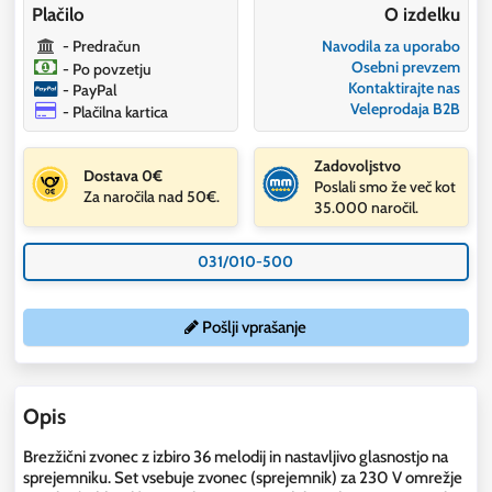
Plačilo
O izdelku
- Predračun
Navodila za uporabo
Osebni prevzem
- Po povzetju
Kontaktirajte nas
- PayPal
Veleprodaja B2B
- Plačilna kartica
Zadovoljstvo
Dostava 0€
Poslali smo že več kot
Za naročila nad 50€.
35.000 naročil.
031/010-500
Pošlji vprašanje
Opis
Brezžični zvonec z izbiro 36 melodij in nastavljivo glasnostjo na
sprejemniku. Set vsebuje zvonec (sprejemnik) za 230 V omrežje