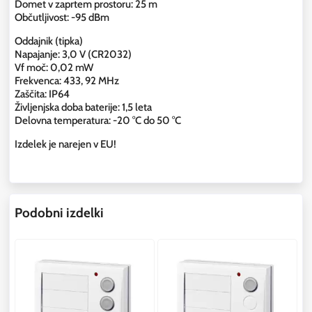
Domet v zaprtem prostoru: 25 m
Občutljivost: -95 dBm
Oddajnik (tipka)
Napajanje: 3,0 V (CR2032)
Vf moč: 0,02 mW
Frekvenca: 433, 92 MHz
Zaščita: IP64
Življenjska doba baterije: 1,5 leta
Delovna temperatura: -20 °C do 50 °C
Izdelek je narejen v EU!
Podobni izdelki