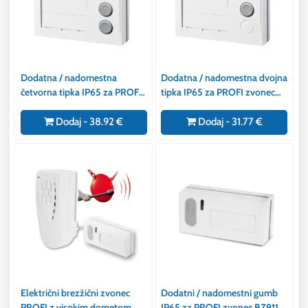
Dodatna / nadomestna
Dodatna / nadomestna dvojna
četvorna tipka IP65 za PROFI
tipka IP65 za PROFI zvonec
zvonec BZ911
BZ911
Dodaj - 38.92 €
Dodaj - 31.77 €
Električni brezžični zvonec
Dodatni / nadomestni gumb
PROFI z visokim dometom
IP65 za PROFI zvonec BZ911