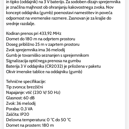
in tipko (oddajnik) na 3 V baterijo. Za sodoben dizajn sprejemnika
je značilna majhnost ob ohranjanju kakovostnega zvoka. Nov
koncept oddajnika (gumb) poenostavi namestitev in poveča
odpornost na vremenske razmere. Zasnovan je za krajše do
srednje razdalje.
Kodiran prenos pri 433,92 MHz
Domet do 180 m na odprtem prostoru
Doseg približno 25 m v zaprtem prostoru
Zvok sprejemnika ima 36 melodij
Gumb je tovarniško seznanjen s sprejemnikom
Signalizacija optičnega prenosa na gumbu
Baterija 3 V oddajnika (CR2032) je priložena v paketu
Okvir imenske tablice na oddajniku (gumb)
Tehnične specifikacije:
Tip zvonca: brezžični
Napajanje: vtič (230 V/ 50 Hz)
Glasnost: 60 dB
Zvok: 36 melodij
Poraba: 0,3 VA
Zaščita: IP20
Delovna temperatura: 0 °C do 50 °C
Domet na prostem: 180 m