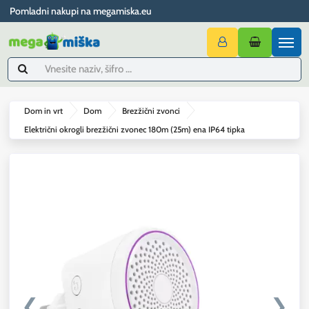
Pomladni nakupi na megamiska.eu
Dom in vrt
Dom
Brezžični zvonci
Električni okrogli brezžični zvonec 180m (25m) ena IP64 tipka
❮
❯