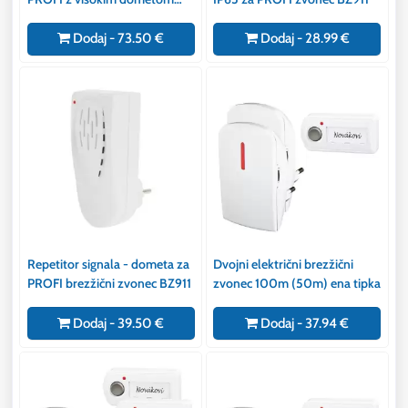
300m (100m) ena tipka IP65
dvosmerna komunikacija
Dodaj - 73.50 €
Dodaj - 28.99 €
Repetitor signala - dometa za
Dvojni električni brezžični
PROFI brezžični zvonec BZ911
zvonec 100m (50m) ena tipka
Dodaj - 39.50 €
Dodaj - 37.94 €