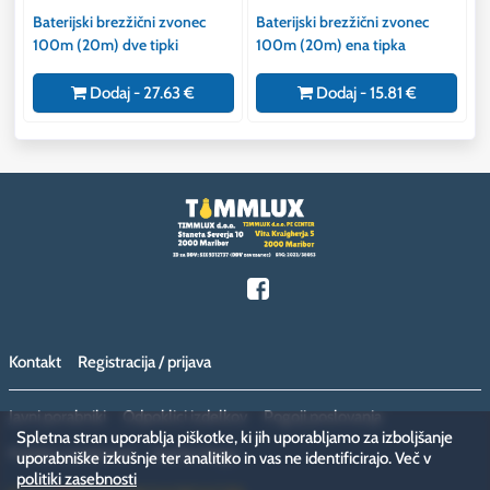
Baterijski brezžični zvonec
Baterijski brezžični zvonec
100m (20m) dve tipki
100m (20m) ena tipka
Dodaj - 27.63 €
Dodaj - 15.81 €
Kontakt
Registracija / prijava
Javni porabniki
Odpoklici izdelkov
Pogoji poslovanja
Spletna stran uporablja piškotke, ki jih uporabljamo za izboljšanje
Politika zasebnosti
Vračilo blaga
uporabniške izkušnje ter analitiko in vas ne identificirajo. Več v
politiki zasebnosti