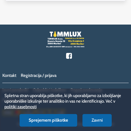
Kontakt
Registracija / prijava
Javni porabniki
Odpoklici izdelkov
Pogoji poslovanja
Spletna stran uporablja piškotke, ki jih uporabljamo za izboljšanje
Politika zasebnosti
Vračilo blaga
uporabniške izkušnje ter analitiko in vas ne identificirajo. Več v
politiki zasebnosti
Sprejemem piškotke
Zavrni
Copyright © 2026 megamiska.eu. Vse pravice pridržane