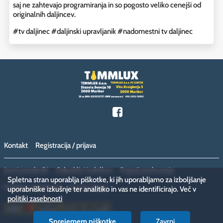
saj ne zahtevajo programiranja in so pogosto veliko cenejši od
originalnih daljincev.
#tv daljinec
#daljinski upravljanik
#nadomestni tv daljinec
Kontakt
Registracija / prijava
Javni porabniki
Odpoklici izdelkov
Pogoji poslovanja
Spletna stran uporablja piškotke, ki jih uporabljamo za izboljšanje
Politika zasebnosti
Vračilo blaga
uporabniške izkušnje ter analitiko in vas ne identificirajo. Več v
politiki zasebnosti
Sprejemem piškotke
Zavrni