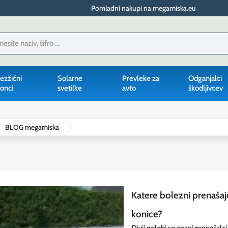
Pomladni nakupi na megamiska.eu
ezžični
Solarne
Prevleke za
Odganjalci
onci
svetilke
avto
škodljivcev
BLOG megamiska
Katere bolezni prenašajo
konice?
Divji golobi so znani prenašalci