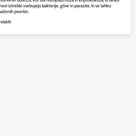
hovi iztrebki vsebujejo bakterije, glive in parazite, ki se lahko
naženih površin.
rebkih