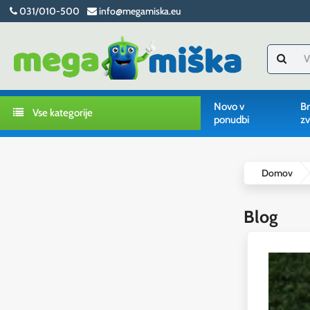
031/010-500
info@megamiska.eu
Novo v
Br
Vse kategorije
ponudbi
zv
Domov
Blog