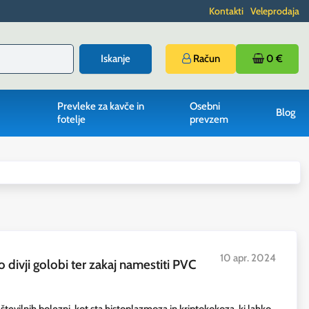
Kontakti
Veleprodaja
Iskanje
Račun
0 €
Prevleke za kavče in
Osebni
Blog
fotelje
prevzem
10 apr. 2024
 divji golobi ter zakaj namestiti PVC
 številnih bolezni, kot sta histoplazmoza in kriptokokoza, ki lahko