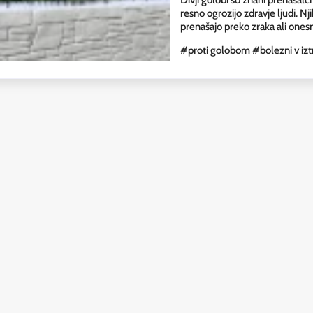
resno ogrozijo zdravje ljudi. Nji
prenašajo preko zraka ali ones
#proti golobom
#bolezni v izt