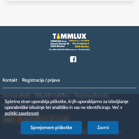
Kontakt
Registracija / prijava
Javni porabniki
Odpoklici izdelkov
Pogoji poslovanja
Spletna stran uporablja piškotke, ki jih uporabljamo za izboljšanje
Politika zasebnosti
Vračilo blaga
uporabniške izkušnje ter analitiko in vas ne identificirajo. Več v
politiki zasebnosti
Sprejemem piškotke
Zavrni
Copyright © 2026 megamiska.eu. Vse pravice pridržane