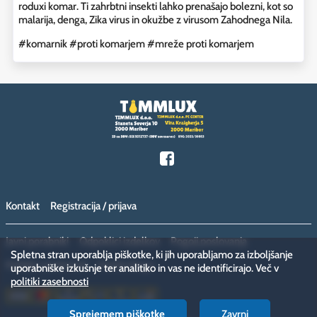
roduxi komar. Ti zahrbtni insekti lahko prenašajo bolezni, kot so
malarija, denga, Zika virus in okužbe z virusom Zahodnega Nila.
#komarnik
#proti komarjem
#mreže proti komarjem
Kontakt
Registracija / prijava
Javni porabniki
Odpoklici izdelkov
Pogoji poslovanja
Spletna stran uporablja piškotke, ki jih uporabljamo za izboljšanje
Politika zasebnosti
Vračilo blaga
uporabniške izkušnje ter analitiko in vas ne identificirajo. Več v
politiki zasebnosti
Sprejemem piškotke
Zavrni