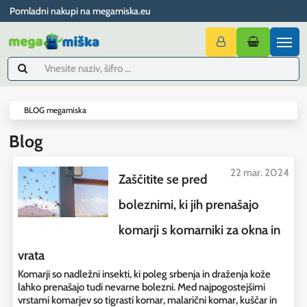
Pomladni nakupi na megamiska.eu
BLOG megamiska
Blog
22 mar. 2024
Zaščitite se pred
boleznimi, ki jih prenašajo
komarji s komarniki za okna in
vrata
Komarji so nadležni insekti, ki poleg srbenja in draženja kože
lahko prenašajo tudi nevarne bolezni. Med najpogostejšimi
vrstami komarjev so tigrasti komar, malarični komar, kuščar in