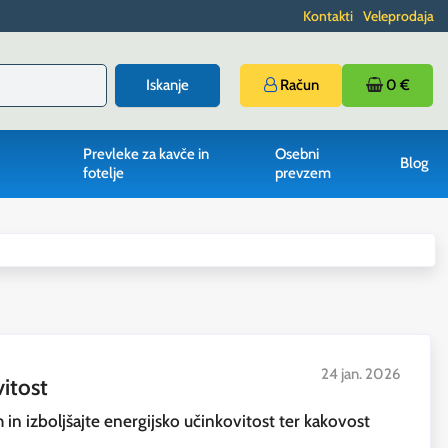
Kontakti
Veleprodaja
Iskanje
Račun
0 €
Prevleke za kavče in
Osebni
Blog
fotelje
prevzem
24 jan. 2026
vitost
h in izboljšajte energijsko učinkovitost ter kakovost