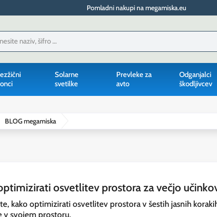
Pomladni nakupi na megamiska.eu
ezžični
Solarne
Prevleke za
Odganjalci
onci
svetilke
avto
škodljivcev
BLOG megamiska
ptimizirati osvetlitev prostora za večjo učinko
e, kako optimizirati osvetlitev prostora v šestih jasnih koraki
e v svojem prostoru.