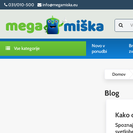
031/010-500
info@megamiska.eu
Novo v
Br
Vse kategorije
ponudbi
zv
Domov
Blog
Kako o
Spoznajt
svetlob